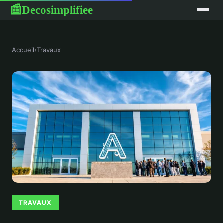
Decosimplifiee
📰
Accueil
›
Travaux
TRAVAUX