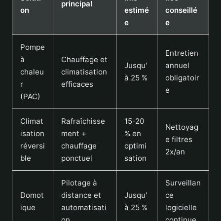
principal
on
estimé
conseillé
e
e
Pompe
Entretien
à
Chauffage et
Jusqu'
annuel
chaleu
climatisation
à 25 %
obligatoir
r
efficaces
e
(PAC)
Climat
Rafraîchisse
15-20
Nettoyag
isation
ment +
% en
e filtres
réversi
chauffage
optimi
2x/an
ble
ponctuel
sation
Pilotage à
Surveillan
Domot
distance et
Jusqu'
ce
ique
automatisati
à 25 %
logicielle
on
continue