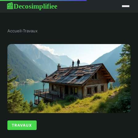
Decosimplifiee
📰
Accueil
›
Travaux
TRAVAUX