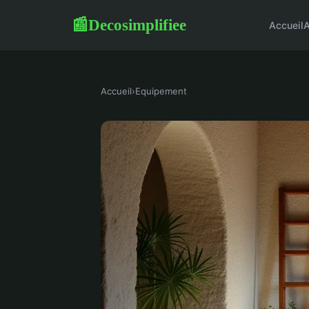
Decosimplifiee
📰
Accueil
A
Accueil
›
Equipement