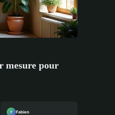
ur mesure pour
Fabien
F