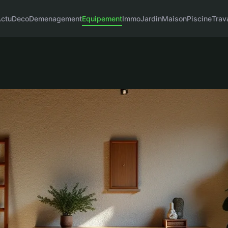
ctu
Deco
Demenagement
Equipement
Immo
Jardin
Maison
Piscine
Trav