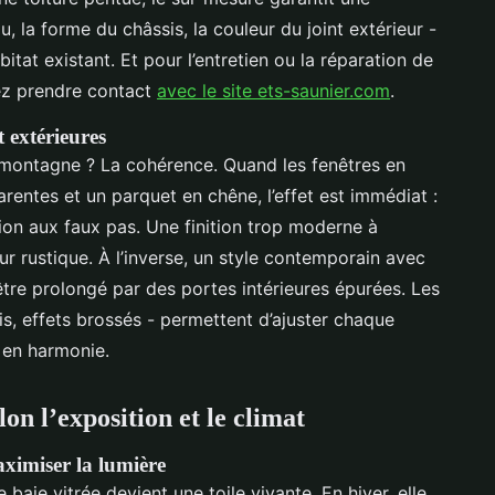
, la forme du châssis, la couleur du joint extérieur -
bitat existant. Et pour l’entretien ou la réparation de
ez prendre contact
avec le site ets-saunier.com
.
 extérieures
en montagne ? La cohérence. Quand les fenêtres en
arentes et un parquet en chêne, l’effet est immédiat :
tion aux faux pas. Une finition trop moderne à
eur rustique. À l’inverse, un style contemporain avec
tre prolongé par des portes intérieures épurées. Les
nis, effets brossés - permettent d’ajuster chaque
t en harmonie.
lon l’exposition et le climat
aximiser la lumière
aie vitrée devient une toile vivante. En hiver, elle