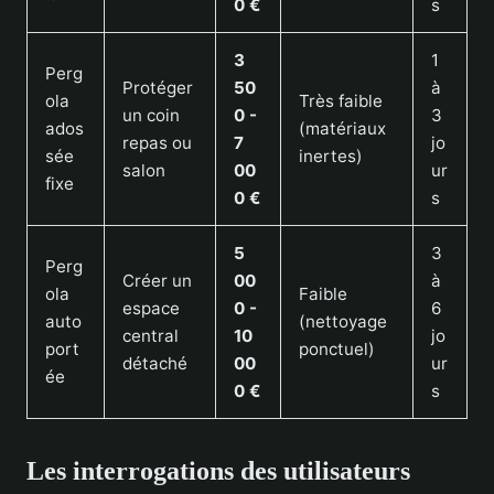
0 €
s
3
1
Perg
Protéger
50
à
ola
Très faible
un coin
0 -
3
ados
(matériaux
repas ou
7
jo
sée
inertes)
salon
00
ur
fixe
0 €
s
5
3
Perg
Créer un
00
à
ola
Faible
espace
0 -
6
auto
(nettoyage
central
10
jo
port
ponctuel)
détaché
00
ur
ée
0 €
s
Les interrogations des utilisateurs