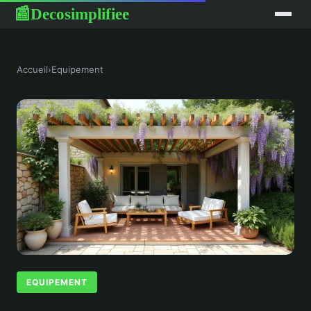
Decosimplifiee
📰
Accueil
›
Equipement
EQUIPEMENT