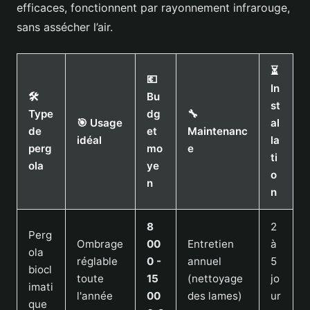
efficaces, fonctionnent par rayonnement infrarouge,
sans assécher l’air.
⏳
💶
In
🛠️
Bu
st
Type
dg
🔧
🎯 Usage
al
de
et
Maintenanc
idéal
la
perg
mo
e
ti
ola
ye
o
n
n
8
2
Perg
Ombrage
00
Entretien
à
ola
réglable
0 -
annuel
5
biocl
toute
15
(nettoyage
jo
imati
l'année
00
des lames)
ur
que